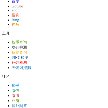
百度
G
o
o
g
l
e
360
搜狗
Bing
神马
工具
权重查询
友链检测
备案查询
PING检测
死链检测
关键词挖掘
社区
知乎
微信
微博
豆瓣
搜外问答