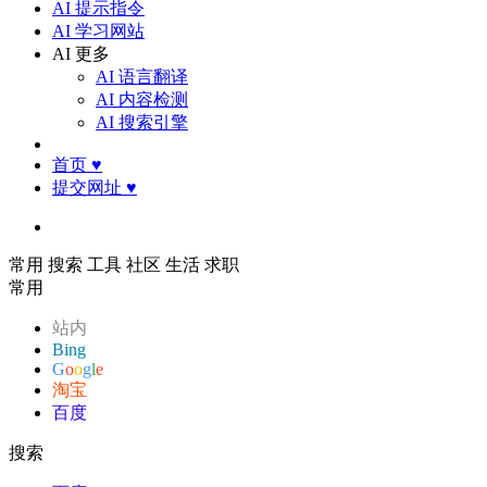
AI 提示指令
AI 学习网站
AI 更多
AI 语言翻译
AI 内容检测
AI 搜索引擎
首页
♥
提交网址
♥
常用
搜索
工具
社区
生活
求职
常用
站内
Bing
G
o
o
g
l
e
淘宝
百度
搜索